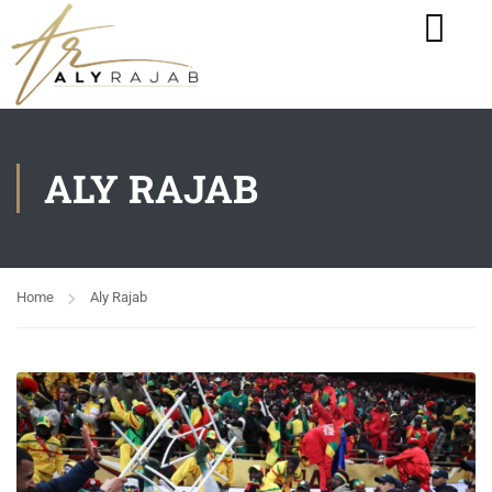
ALY RAJAB
Home
Aly Rajab