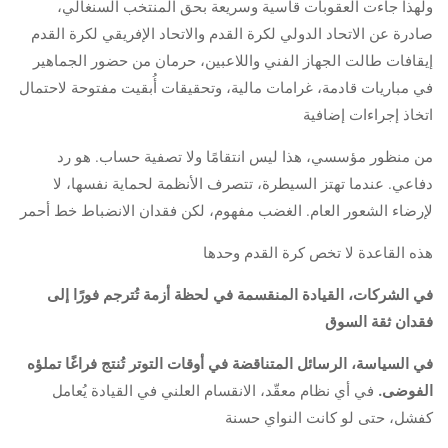
ولهذا جاءت العقوبات قاسية وسريعة بحق المنتخب السنغالي،
صادرة عن الاتحاد الدولي لكرة القدم والاتحاد الإفريقي لكرة القدم
إيقافات طالت الجهاز الفني واللاعبين، حرمان من حضور الجماهير
في مباريات قادمة، غرامات مالية، وتحقيقات أُبقيت مفتوحة لاحتمال
اتخاذ إجراءات إضافية
من منظور مؤسسي، هذا ليس انتقامًا ولا تصفية حساب. هو رد
دفاعي. عندما تهتز السيطرة، تتصرف الأنظمة لحماية نفسها، لا
لإرضاء الشعور العام. الغضب مفهوم، لكن فقدان الانضباط خط أحمر
هذه القاعدة لا تخص كرة القدم وحدها
في الشركات، القيادة المنقسمة في لحظة أزمة تُترجم فورًا إلى
فقدان ثقة السوق
في السياسة، الرسائل المتناقضة في أوقات التوتر تُنتج فراغًا تملؤه
الفوضى.
في أي نظام معقّد، الانقسام العلني في القيادة يُعامل
كفشل، حتى لو كانت النواي حسنة