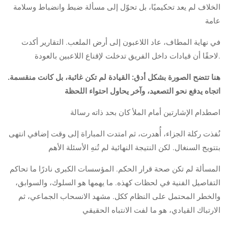
الخلاف لم يعد تحكيميًا، بل تحوّل إلى مسألة ضبط وانضباط وسلامة
عامة
في نهاية المطاف، عاد اللاعبون إلى أرض الملعب. التقارير أكدت
لاحقًا أن قيادات داخل الفريق تدخلت لإقناع اللاعبين بالعودة.
هنا تتضح الصورة بشكل أدق: القيادة لم تكن غائبة، بل كانت منقسمة.
اتجاه يدفع نحو التصعيد، وآخر يحاول احتواء اللحظة
اصطدام الإشارتين أمام الملأ كان بحد ذاته رسالة
نُفذت ركلة الجزاء، أُهدرت، ثم امتدت المباراة إلى وقت إضافي انتهى
بتتويج السنغال. لكن النتيجة النهائية لم تُنهِ الأسئلة الأهم
المسألة لم تكن صحة قرار الحكم. المؤسسات الكبرى نادرًا ما تحاكم
التفاصيل الفنية في لحظات كهذه. ما يهمها هو السلوك، والسوابق،
والخطر المحتمل على النظام ككل. مشهد الانسحاب الجماعي، ثم
الارتباك القيادي، هو ما لفت الانتباه الحقيقي