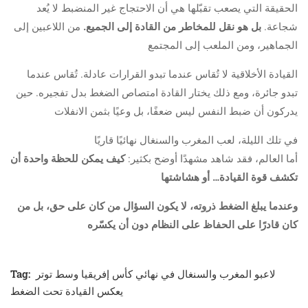
الحقيقة التي يصعب تقبّلها هي أن الاحتجاج غير المنضبط لا يُعد
شجاعة.
بل هو نقل للمخاطر من القادة إلى الجميع.
من اللاعبين إلى
الجماهير، ومن الملعب إلى المجتمع
القيادة الأخلاقية لا تُقاس عندما تبدو القرارات عادلة. تُقاس عندما
تبدو جائرة، ومع ذلك يختار القادة امتصاص الضغط بدل تفجيره. حين
يدركون أن ضبط النفس ليس ضعفًا، بل وعيًا بثمن الانفلات
في تلك الليلة، لعب المغرب والسنغال نهائيًا قاريًا
أما العالم، فقد شاهد مشهدًا أوضح بكثير:
كيف يمكن للحظة واحدة أن
تكشف قوة القيادة… أو هشاشتها
وعندما يبلغ الضغط ذروته، لا يكون السؤال من كان على حق، بل من
كان قادرًا على الحفاظ على النظام دون أن يكسّره
Tag:
لاعبو المغرب والسنغال في نهائي كأس إفريقيا وسط توتر
يعكس القيادة تحت الضغط