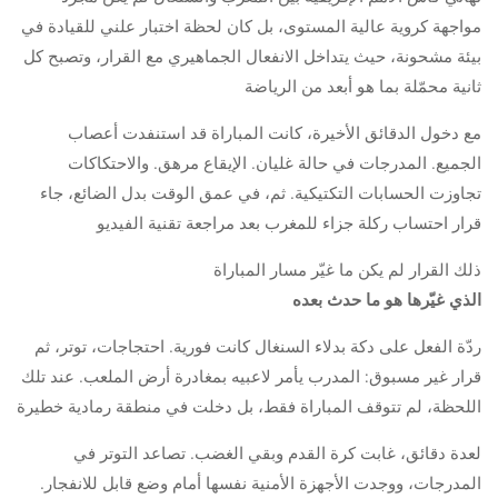
مواجهة كروية عالية المستوى، بل كان لحظة اختبار علني للقيادة في
بيئة مشحونة، حيث يتداخل الانفعال الجماهيري مع القرار، وتصبح كل
ثانية محمّلة بما هو أبعد من الرياضة
مع دخول الدقائق الأخيرة، كانت المباراة قد استنفدت أعصاب
الجميع. المدرجات في حالة غليان. الإيقاع مرهق. والاحتكاكات
تجاوزت الحسابات التكتيكية. ثم، في عمق الوقت بدل الضائع، جاء
قرار احتساب ركلة جزاء للمغرب بعد مراجعة تقنية الفيديو
ذلك القرار لم يكن ما غيّر مسار المباراة
الذي غيّرها هو ما حدث بعده
ردّة الفعل على دكة بدلاء السنغال كانت فورية. احتجاجات، توتر، ثم
قرار غير مسبوق: المدرب يأمر لاعبيه بمغادرة أرض الملعب. عند تلك
اللحظة، لم تتوقف المباراة فقط، بل دخلت في منطقة رمادية خطيرة
لعدة دقائق، غابت كرة القدم وبقي الغضب. تصاعد التوتر في
المدرجات، ووجدت الأجهزة الأمنية نفسها أمام وضع قابل للانفجار.